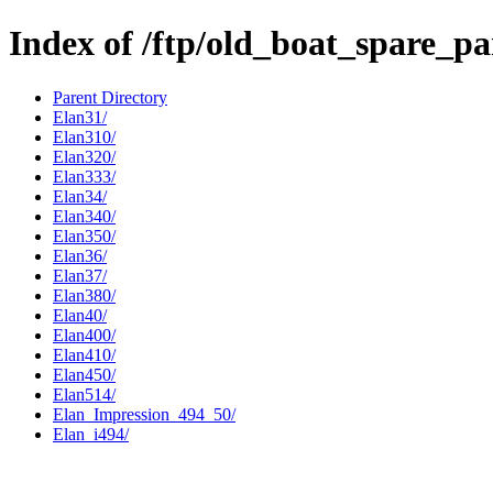
Index of /ftp/old_boat_spare_pa
Parent Directory
Elan31/
Elan310/
Elan320/
Elan333/
Elan34/
Elan340/
Elan350/
Elan36/
Elan37/
Elan380/
Elan40/
Elan400/
Elan410/
Elan450/
Elan514/
Elan_Impression_494_50/
Elan_i494/